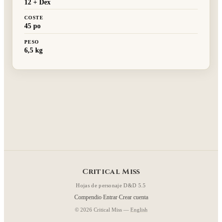
12 + Dex
COSTE
45 po
PESO
6,5 kg
Critical Miss
Hojas de personaje D&D 5.5
Compendio
Entrar
Crear cuenta
·
·
© 2026 Critical Miss —
English