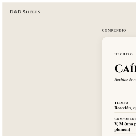
D&D Sheets
COMPENDIO
HECHIZO
Caí
Hechizo de n
TIEMPO
Reacción, q
COMPONEN
V, M (una 
plumón)