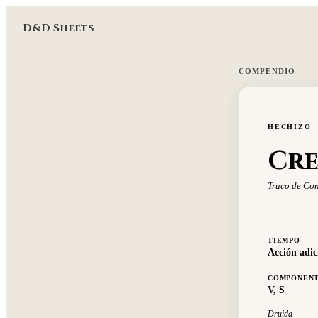
D&D Sheets
COMPENDIO
HECHIZO
Cre
Truco de Con
TIEMPO
Acción adic
COMPONEN
V, S
Druida