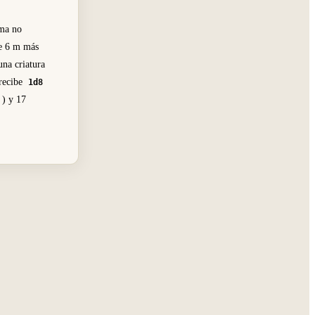
ama no
ue 6 m más
una criatura
 recibe
1d8
) y 17