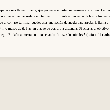
parece una llama titilante, que permanece hasta que termine el conjuro. La ll
, no puede quemar nada y emite una luz brillante en un radio de 6 m y luz ten
que el conjuro termine, puedes usar una acción de magia para arrojar la llama a 
8 m o menos de ti. Haz un ataque de conjuro a distancia. Si acierta, el objetivo
fuego. El daño aumenta en
cuando alcanzas los niveles 5 (
), 11 (
1d8
2d8
3d8