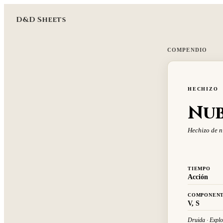
D&D Sheets
COMPENDIO
HECHIZO
Nub
Hechizo de n
TIEMPO
Acción
COMPONEN
V, S
Druida · Explo