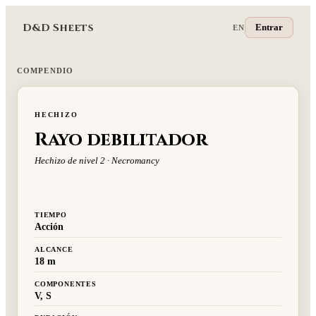
D&D Sheets
Entrar
EN
COMPENDIO
HECHIZO
Rayo debilitador
Hechizo de nivel 2 · Necromancy
TIEMPO
Acción
ALCANCE
18 m
COMPONENTES
V, S