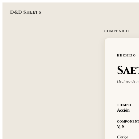
D&D Sheets
COMPENDIO
HECHIZO
Sae
Hechizo de n
TIEMPO
Acción
COMPONEN
V, S
Clerigo