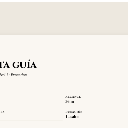
ta guía
ivel 1 · Evocation
ALCANCE
36 m
TES
DURACIÓN
1 asalto