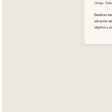
Clerigo · Pala
Bendices has
salvación an
objetivo a u