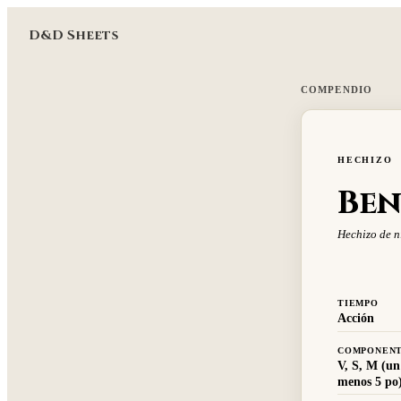
D&D Sheets
COMPENDIO
HECHIZO
Ben
Hechizo de n
TIEMPO
Acción
COMPONEN
V, S, M (un
menos 5 po