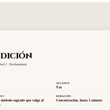
dición
ivel 1 · Enchantment
ALCANCE
9 m
TES
DURACIÓN
 símbolo sagrado que valga al
Concentración, hasta 1 minuto
)