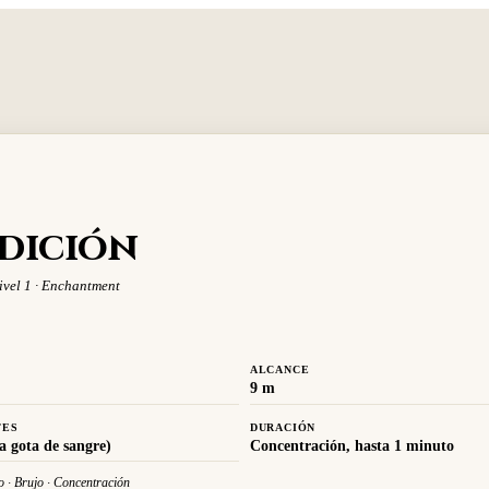
dición
ivel 1 · Enchantment
ALCANCE
9 m
TES
DURACIÓN
a gota de sangre)
Concentración, hasta 1 minuto
o · Brujo · Concentración