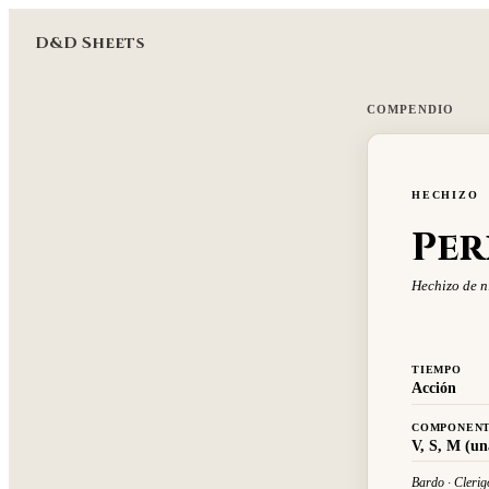
D&D Sheets
COMPENDIO
HECHIZO
Per
Hechizo de n
TIEMPO
Acción
COMPONEN
V, S, M (un
Bardo · Clerig