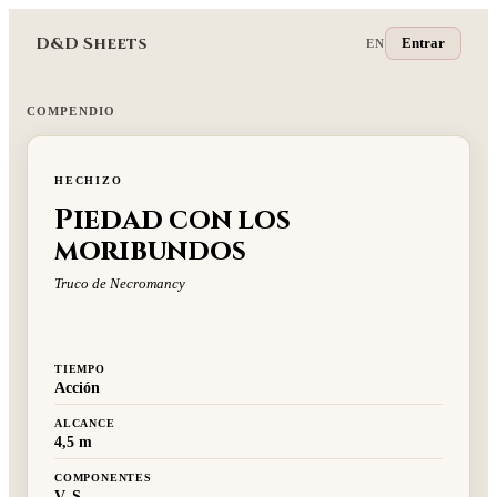
D&D Sheets
Entrar
EN
COMPENDIO
HECHIZO
Piedad con los
moribundos
Truco de Necromancy
TIEMPO
Acción
ALCANCE
4,5 m
COMPONENTES
V, S