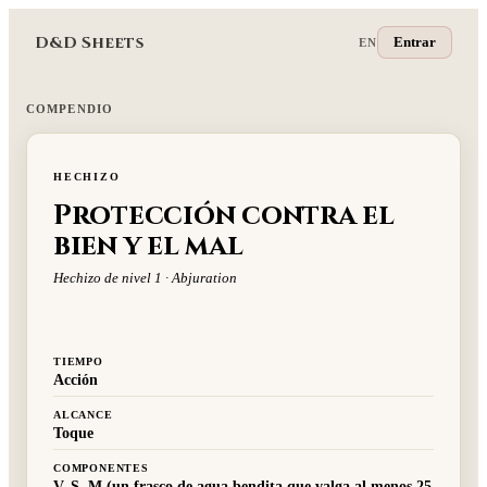
D&D Sheets
Entrar
EN
COMPENDIO
HECHIZO
Protección contra el
bien y el mal
Hechizo de nivel 1 · Abjuration
TIEMPO
Acción
ALCANCE
Toque
COMPONENTES
V, S, M (un frasco de agua bendita que valga al menos 25