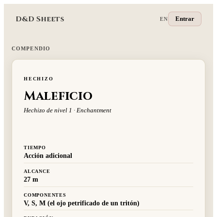
D&D Sheets
Entrar
EN
COMPENDIO
HECHIZO
Maleficio
Hechizo de nivel 1 · Enchantment
TIEMPO
Acción adicional
ALCANCE
27 m
COMPONENTES
V, S, M (el ojo petrificado de un tritón)